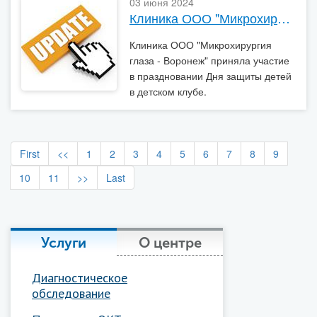
03 июня 2024
Клиника ООО "Микрохирургия глаза - Воронеж" приняла участие в праздновании Дня защиты детей в детском клубе.
Клиника ООО "Микрохирургия
глаза - Воронеж" приняла участие
в праздновании Дня защиты детей
в детском клубе.
First
<<
1
2
3
4
5
6
7
8
9
10
11
>>
Last
Услуги
О центре
Диагностическое
обследование