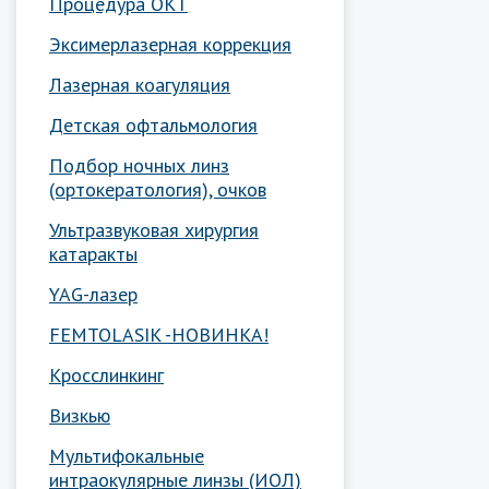
Процедура ОКТ
Эксимерлазерная коррекция
Лазерная коагуляция
Детская офтальмология
Подбор ночных линз
(ортокератология), очков
Ультразвуковая хирургия
катаракты
YAG-лазер
FEMTOLASIK -НОВИНКА!
Кросслинкинг
Визкью
Мультифокальные
интраокулярные линзы (ИОЛ)