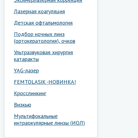
Лазерная коагуляция
Детская офтальмология
Подбор ночных линз
(ортокератология), очков
Ультразвуковая хирургия
катаракты
YAG-лазер
FEMTOLASIK -НОВИНКА!
Кросслинкинг
Визкью
Мультифокальные
интраокулярные линзы (ИОЛ)